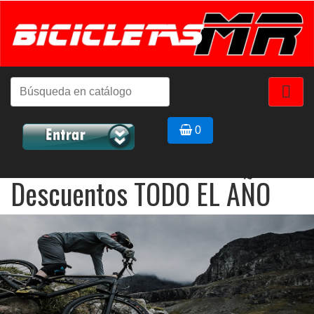

0
Descuentos TODO EL AÑO