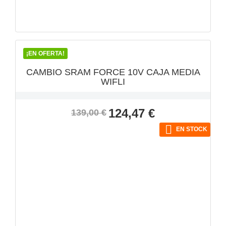
VISTA RÁPIDA

¡EN OFERTA!
CAMBIO SRAM FORCE 10V CAJA MEDIA
WIFLI
Precio
Precio
124,47 €
139,00 €
base

EN STOCK