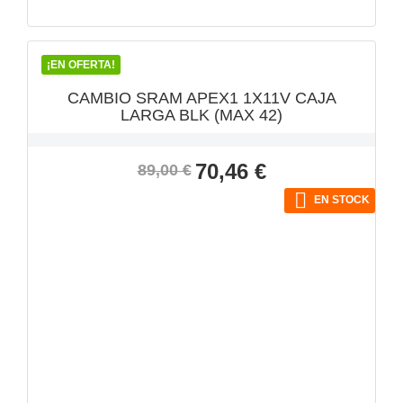
VISTA RÁPIDA

¡EN OFERTA!
CAMBIO SRAM APEX1 1X11V CAJA
LARGA BLK (MAX 42)
Precio
Precio
70,46 €
89,00 €
base

EN STOCK