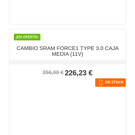
VISTA RÁPIDA

¡EN OFERTA!
CAMBIO SRAM FORCE1 TYPE 3.0 CAJA
MEDIA (11V)
Precio
Precio
226,23 €
256,00 €
base

EN STOCK