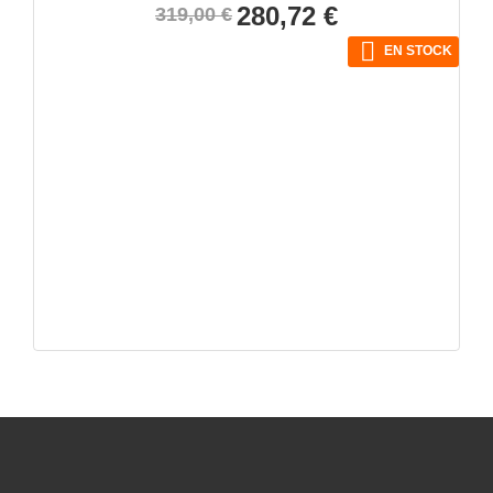
Precio
Precio
280,72 €
319,00 €
base

EN STOCK