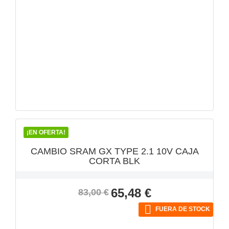
VISTA RÁPIDA

¡EN OFERTA!
CAMBIO SRAM GX TYPE 2.1 10V CAJA
CORTA BLK
Precio
Precio
65,48 €
83,00 €
base

FUERA DE STOCK