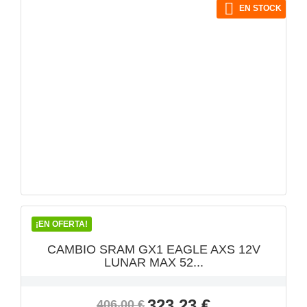

EN STOCK
VISTA RÁPIDA

¡EN OFERTA!
CAMBIO SRAM GX1 EAGLE AXS 12V
LUNAR MAX 52...
Precio
Precio
323,23 €
406,00 €