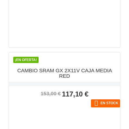
VISTA RÁPIDA

¡EN OFERTA!
CAMBIO SRAM GX 2X11V CAJA MEDIA
RED
Precio
Precio
117,10 €
153,00 €
base

EN STOCK