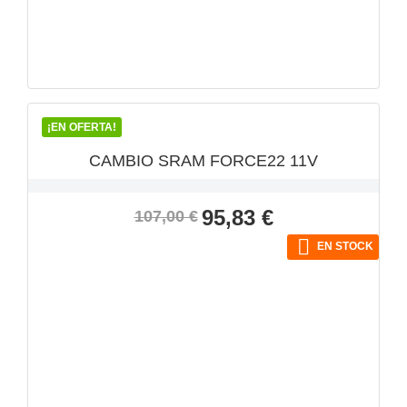
VISTA RÁPIDA

¡EN OFERTA!
CAMBIO SRAM FORCE22 11V
Precio
Precio
95,83 €
107,00 €
base

EN STOCK