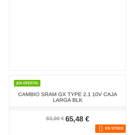
VISTA RÁPIDA

¡EN OFERTA!
CAMBIO SRAM GX TYPE 2.1 10V CAJA
LARGA BLK
Precio
Precio
65,48 €
83,00 €
base

EN STOCK