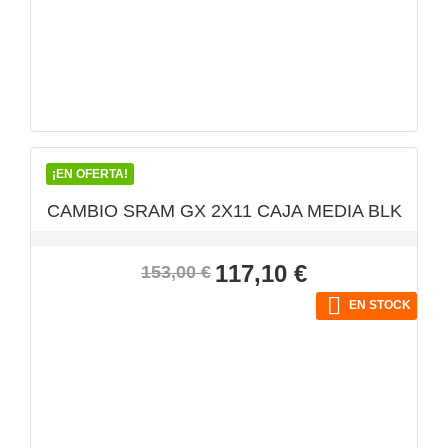
VISTA RÁPIDA

¡EN OFERTA!
CAMBIO SRAM GX 2X11 CAJA MEDIA BLK
Precio
Precio
117,10 €
153,00 €
base

EN STOCK