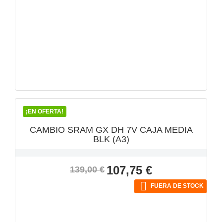
VISTA RÁPIDA

¡EN OFERTA!
CAMBIO SRAM GX DH 7V CAJA MEDIA
BLK (A3)
Precio
Precio
107,75 €
139,00 €
base

FUERA DE STOCK