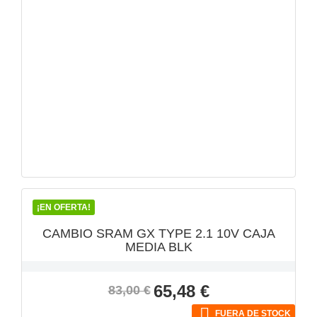
VISTA RÁPIDA

¡EN OFERTA!
CAMBIO SRAM GX TYPE 2.1 10V CAJA
MEDIA BLK
Precio
Precio
65,48 €
83,00 €
base

FUERA DE STOCK