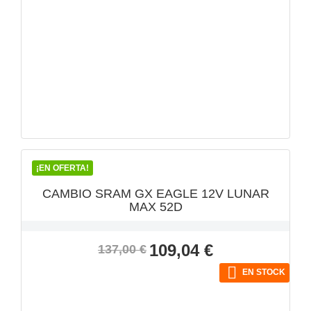
VISTA RÁPIDA

¡EN OFERTA!
CAMBIO SRAM GX EAGLE 12V LUNAR
MAX 52D
Precio
Precio
109,04 €
137,00 €
base

EN STOCK