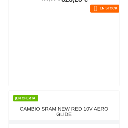
base

EN STOCK
VISTA RÁPIDA

¡EN OFERTA!
CAMBIO SRAM NEW RED 10V AERO
GLIDE