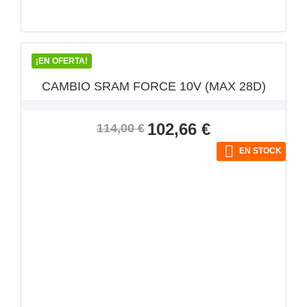
VISTA RÁPIDA

¡EN OFERTA!
CAMBIO SRAM FORCE 10V (MAX 28D)
Precio
Precio
102,66 €
114,00 €
base

EN STOCK