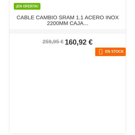
¡EN OFERTA!
CABLE CAMBIO SRAM 1.1 ACERO INOX
2200MM CAJA...
Precio
Precio
160,92 €
259,95 €
base

EN STOCK
VISTA RÁPIDA
