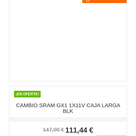
VISTA RÁPIDA

¡EN OFERTA!
CAMBIO SRAM GX1 1X11V CAJA LARGA
BLK
Precio
Precio
111,44 €
147,00 €
base