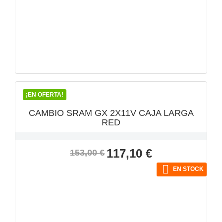
VISTA RÁPIDA

¡EN OFERTA!
CAMBIO SRAM GX 2X11V CAJA LARGA
RED
Precio
Precio
117,10 €
153,00 €
base

EN STOCK