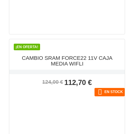
VISTA RÁPIDA

¡EN OFERTA!
CAMBIO SRAM FORCE22 11V CAJA
MEDIA WIFLI
Precio
Precio
112,70 €
124,00 €
base

EN STOCK