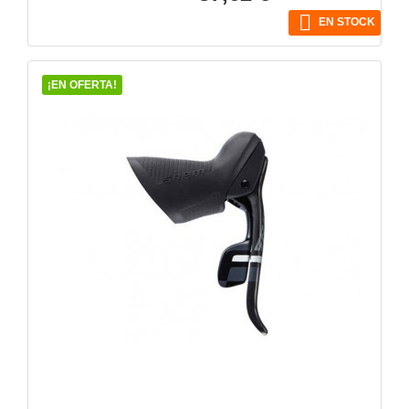
base

EN STOCK
¡EN OFERTA!
VISTA RÁPIDA
