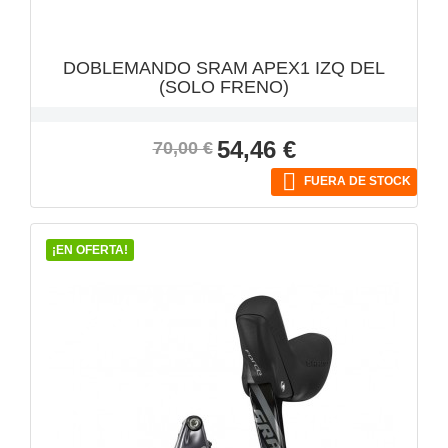
DOBLEMANDO SRAM APEX1 IZQ DEL
(SOLO FRENO)
Precio
Precio
54,46 €
70,00 €
base

FUERA DE STOCK
¡EN OFERTA!