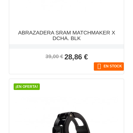
ABRAZADERA SRAM MATCHMAKER X
DCHA. BLK
Precio
Precio
28,86 €
39,00 €
base

EN STOCK
¡EN OFERTA!