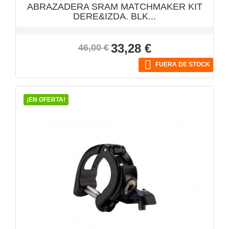
ABRAZADERA SRAM MATCHMAKER KIT
DERE&IZDA. BLK...
Precio
Precio
33,28 €
46,00 €
base

FUERA DE STOCK
¡EN OFERTA!
VISTA RÁPIDA
