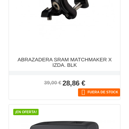
VISTA RÁPIDA

ABRAZADERA SRAM MATCHMAKER X
IZDA. BLK
Precio
Precio
28,86 €
39,00 €
base

FUERA DE STOCK
¡EN OFERTA!