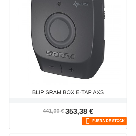
VISTA RÁPIDA

BLIP SRAM BOX E-TAP AXS
Precio
Precio
353,38 €
441,00 €
base

FUERA DE STOCK