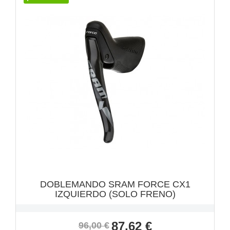
VISTA RÁPIDA

DOBLEMANDO SRAM FORCE CX1
IZQUIERDO (SOLO FRENO)
Precio
Precio
87,62 €
96,00 €