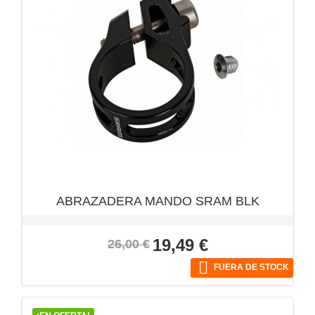
VISTA RÁPIDA

ABRAZADERA MANDO SRAM BLK
Precio
Precio
19,49 €
26,00 €
base

FUERA DE STOCK