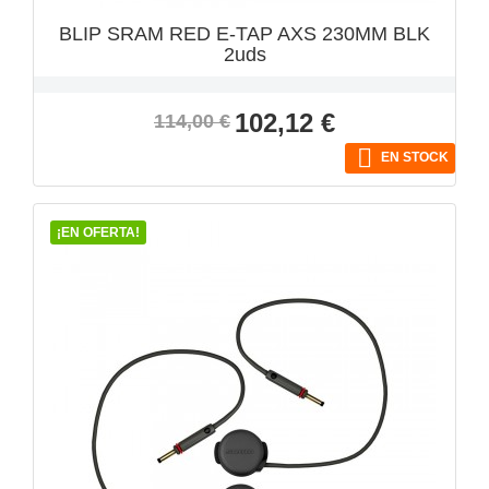
BLIP SRAM RED E-TAP AXS 230MM BLK
2uds
Precio
Precio
102,12 €
114,00 €
base

EN STOCK
¡EN OFERTA!
VISTA RÁPIDA
