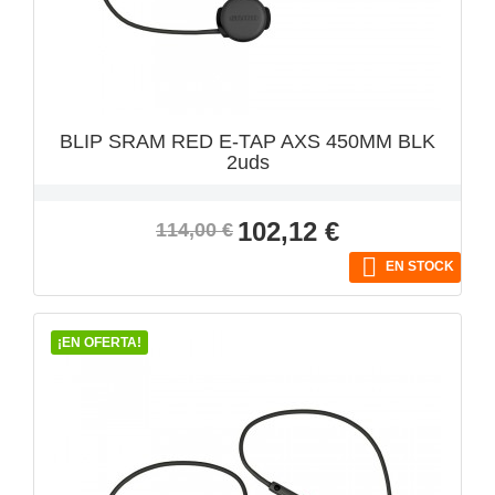
BLIP SRAM RED E-TAP AXS 450MM BLK
2uds
Precio
Precio
102,12 €
114,00 €
base

EN STOCK
¡EN OFERTA!