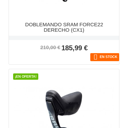
DOBLEMANDO SRAM FORCE22
DERECHO (CX1)
Precio
Precio
185,99 €
210,00 €
base

EN STOCK
¡EN OFERTA!