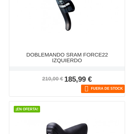
DOBLEMANDO SRAM FORCE22
IZQUIERDO
Precio
Precio
185,99 €
210,00 €
base

FUERA DE STOCK
¡EN OFERTA!