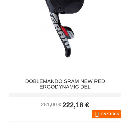
DOBLEMANDO SRAM NEW RED
ERGODYNAMIC DEL
Precio
Precio
222,18 €
251,00 €
base

EN STOCK