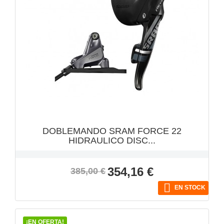
VISTA RÁPIDA

DOBLEMANDO SRAM FORCE 22
HIDRAULICO DISC...
Precio
Precio
354,16 €
385,00 €
base

EN STOCK
¡EN OFERTA!