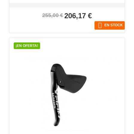
Precio
Precio
206,17 €
255,00 €
base

EN STOCK
¡EN OFERTA!
VISTA RÁPIDA
