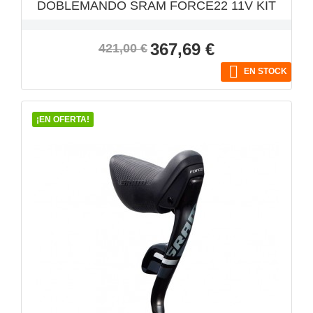
DOBLEMANDO SRAM FORCE22 11V KIT
Precio
Precio
367,69 €
421,00 €
base

EN STOCK
¡EN OFERTA!
VISTA RÁPIDA
