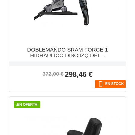
VISTA RÁPIDA

DOBLEMANDO SRAM FORCE 1
HIDRAULICO DISC IZQ DEL...
Precio
Precio
298,46 €
372,00 €
base

EN STOCK
¡EN OFERTA!