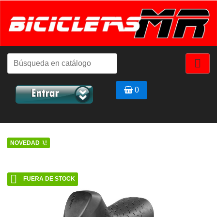

0
¡EN OFERTA!
NOVEDAD

FUERA DE STOCK