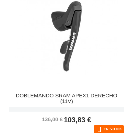
VISTA RÁPIDA

DOBLEMANDO SRAM APEX1 DERECHO
(11V)
Precio
Precio
103,83 €
136,00 €
base

EN STOCK