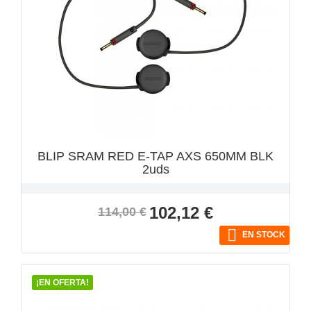
VISTA RÁPIDA

BLIP SRAM RED E-TAP AXS 650MM BLK
2uds
Precio
Precio
102,12 €
114,00 €
base

EN STOCK
¡EN OFERTA!