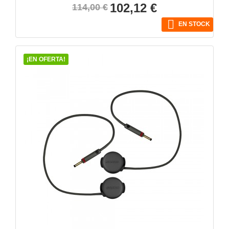
Precio
Precio
102,12 €
114,00 €
base

EN STOCK
¡EN OFERTA!
VISTA RÁPIDA
