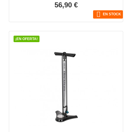
Precio
56,90 €

EN STOCK
¡EN OFERTA!
VISTA RÁPIDA
