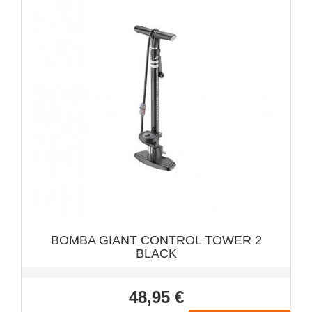
VISTA RÁPIDA

BOMBA GIANT CONTROL TOWER 2
BLACK
Precio
48,95 €