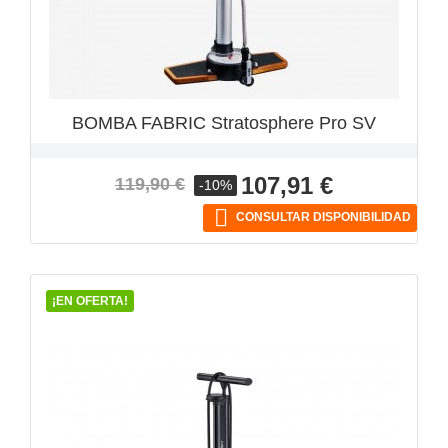
BOMBA FABRIC Stratosphere Pro SV
Precio
Precio
107,91 €
119,90 €
-10%
base

CONSULTAR DISPONIBILIDAD
¡EN OFERTA!