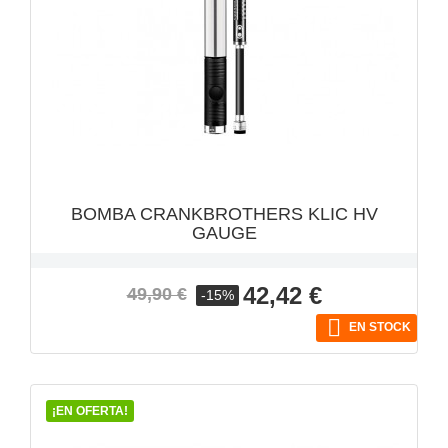
VISTA RÁPIDA

BOMBA CRANKBROTHERS KLIC HV
GAUGE
Precio
Precio
42,42 €
49,90 €
-15%
base

EN STOCK
¡EN OFERTA!