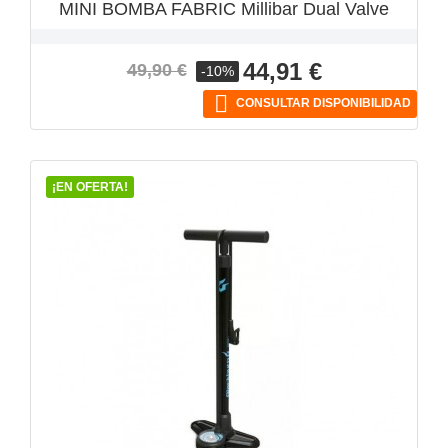
MINI BOMBA FABRIC Millibar Dual Valve
Precio
Precio
44,91 €
49,90 €
-10%
base

CONSULTAR DISPONIBILIDAD
¡EN OFERTA!
VISTA RÁPIDA
