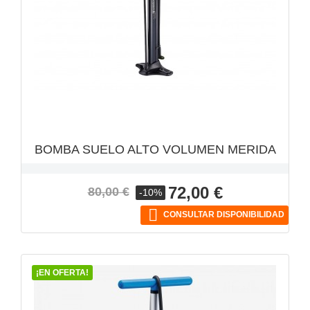
VISTA RÁPIDA

BOMBA SUELO ALTO VOLUMEN MERIDA
Precio
Precio
72,00 €
80,00 €
-10%
base

CONSULTAR DISPONIBILIDAD
¡EN OFERTA!