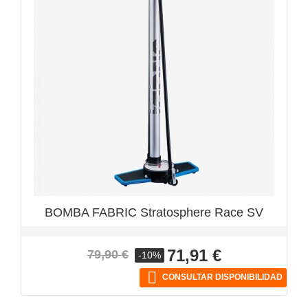
VISTA RÁPIDA

BOMBA FABRIC Stratosphere Race SV
Precio
Precio
71,91 €
79,90 €
-10%
base

CONSULTAR DISPONIBILIDAD