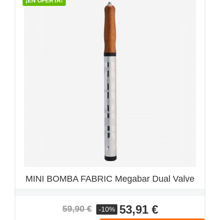
¡EN OFERTA!
VISTA RÁPIDA

MINI BOMBA FABRIC Megabar Dual Valve
Precio
Precio
53,91 €
59,90 €
-10%
base