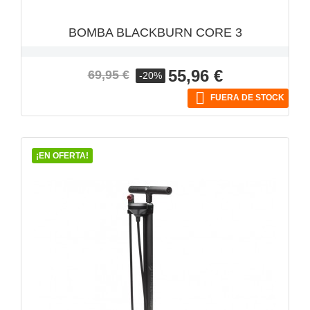
BOMBA BLACKBURN CORE 3
Precio
Precio
55,96 €
69,95 €
-20%
base

FUERA DE STOCK
¡EN OFERTA!