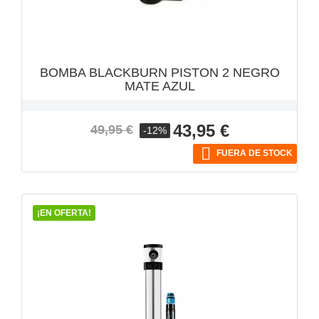
BOMBA BLACKBURN PISTON 2 NEGRO
MATE AZUL
Precio
Precio
43,95 €
49,95 €
-12%
base

FUERA DE STOCK
¡EN OFERTA!