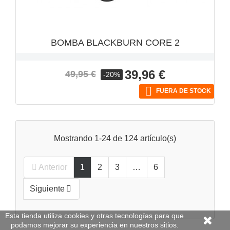
BOMBA BLACKBURN CORE 2
Precio
Precio
39,96 €
49,95 €
-20%
base

FUERA DE STOCK
Mostrando 1-24 de 124 artículo(s)
Anterior
1
2
3
…
6

Siguiente

Esta tienda utiliza cookies y otras tecnologías para que
podamos mejorar su experiencia en nuestros sitios.