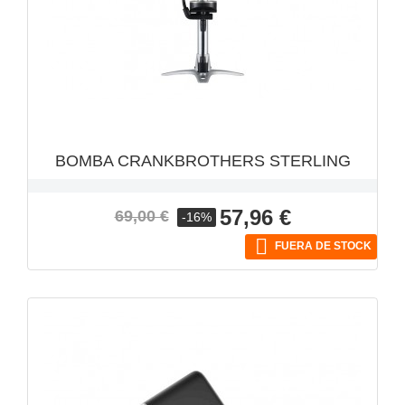
VISTA RÁPIDA

BOMBA CRANKBROTHERS STERLING
Precio
Precio
57,96 €
69,00 €
-16%
base

FUERA DE STOCK