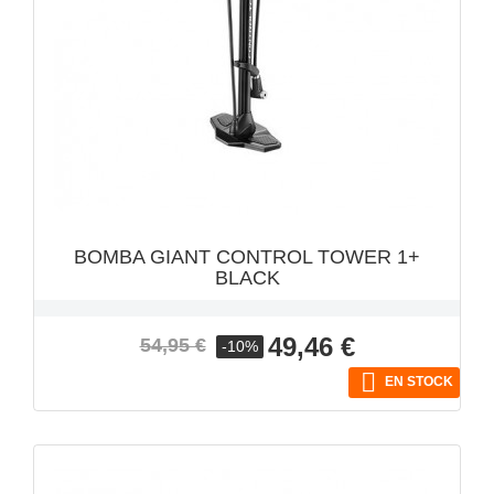
VISTA RÁPIDA

BOMBA GIANT CONTROL TOWER 1+
BLACK
Precio
Precio
49,46 €
54,95 €
-10%
base

EN STOCK