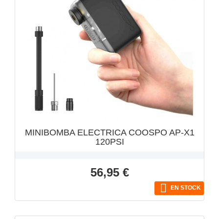
VISTA RÁPIDA

MINIBOMBA ELECTRICA COOSPO AP-X1
120PSI
Precio
56,95 €

EN STOCK