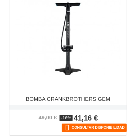
VISTA RÁPIDA

BOMBA CRANKBROTHERS GEM
Precio
Precio
41,16 €
49,00 €
-16%
base

CONSULTAR DISPONIBILIDAD