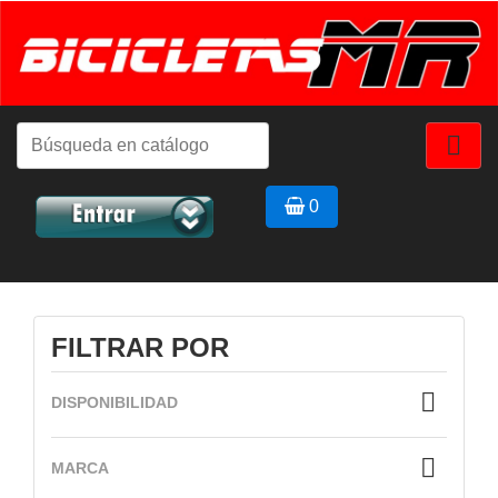
VISTA RÁPIDA


0
FILTRAR POR

DISPONIBILIDAD

MARCA