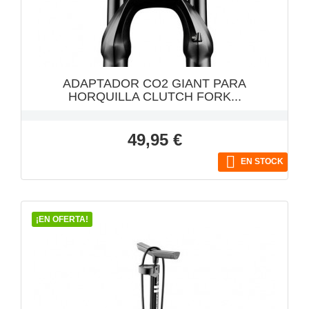
VISTA RÁPIDA

ADAPTADOR CO2 GIANT PARA
HORQUILLA CLUTCH FORK...
Precio
49,95 €

EN STOCK
¡EN OFERTA!