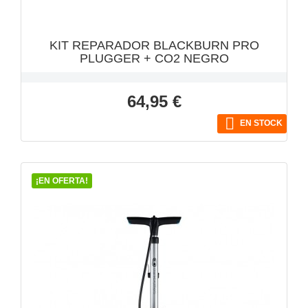
KIT REPARADOR BLACKBURN PRO
PLUGGER + CO2 NEGRO
Precio
64,95 €

EN STOCK
¡EN OFERTA!