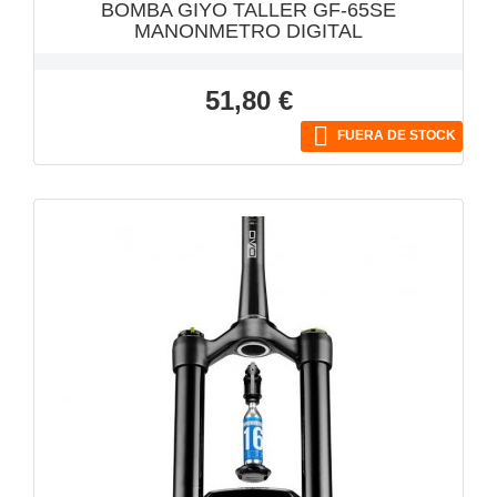
BOMBA GIYO TALLER GF-65SE
MANONMETRO DIGITAL
Precio
51,80 €

FUERA DE STOCK