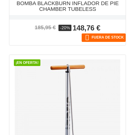
BOMBA BLACKBURN INFLADOR DE PIE
CHAMBER TUBELESS
Precio
Precio
148,76 €
185,95 €
-20%
base

FUERA DE STOCK
¡EN OFERTA!
VISTA RÁPIDA
