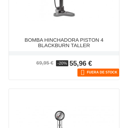
VISTA RÁPIDA

BOMBA HINCHADORA PISTON 4
BLACKBURN TALLER
Precio
Precio
55,96 €
69,95 €
-20%
base

FUERA DE STOCK