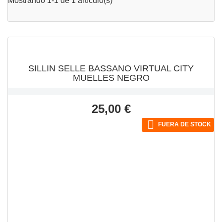
Mostrando 1-1 de 1 artículo(s)
VISTA RÁPIDA

SILLIN SELLE BASSANO VIRTUAL CITY
MUELLES NEGRO
Precio
25,00 €

FUERA DE STOCK