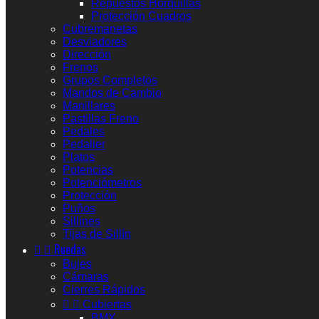
Repuestos Horquillas
Protección Cuadros
Cubremanetas
Desviadores
Dirección
Frenos
Grupos Completos
Mandos de Cambio
Manillares
Pastillas Freno
Pedales
Pedalier
Platos
Potencias
Potenciómetros
Protección
Puños
Sillines
Tijas de Sillín


Ruedas
Bujes
Cámaras
Cierres Rápidos


Cubiertas
BMX