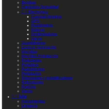
Bombas
Candados Seguridad


Electronica
Cuentakilómetros
GPS
Pulsómetros
Relojes
Deslimitadores
Varios
Guardabarros
Luces e iluminación
Mochilas
Mochilas Hidratación
Portabebes
Portabicis
Portabidones
Portabultos
Reposapies y estabilizadores
Retrovisores
Rodillos
Varios


Taller
Herramientas
Limpieza