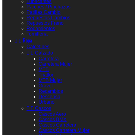
Lubricantes
Parches / Pinchazos
Patillas Cambio
Repuestos Cambios
Repuestos Freno
Rodamientos
Tornilleria


Ropa
Calcetines


Calzado
Carretera
Carretera Mujer
MTB
Triatlon
MTB Mujer
Gravel
Recambios
Descenso
Urbano


Cascos
Cascos Aero
Cascos BMX
Cascos Carretera
Cascos Carretera Mujer