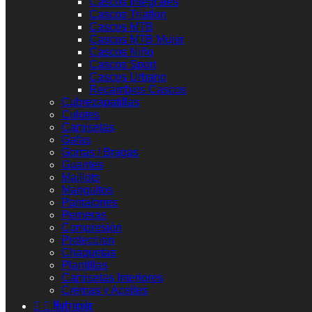
Cascos Integrales
Cascos Triatlon
Cascos MTB
Cascos MTB Mujer
Cascos Niño
Cascos Sport
Cascos Urbano
Recambios Cascos
Cubrezapatillas
Culotes
Camisetas
Gafas
Gorras / Bragas
Guantes
Maillots
Manguitos
Pantalones
Perneras
Compresión
Proteccion
Chaquetas
Plantillas
Camisetas Interiores
Cremas y Aceites


Nutrición