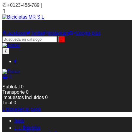
✆ +0123-456-789 |

Facebook
Twitter
Instagram
Google plus

€
€
0
Subtotal
0
Transporte
0
Impuestos incluidos
0
Total
0

proceder al pago
Inicio


Bicicletas