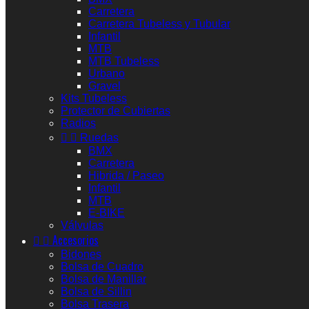
Carretera
Carretera Tubeless y Tubular
Infantil
MTB
MTB Tubeless
Urbano
Gravel
Kits Tubeless
Protector de Cubiertas
Radios


Ruedas
BMX
Carretera
Hibrida / Paseo
Infantil
MTB
E-BIKE
Válvulas


Accesorios
Bidones
Bolsa de Cuadro
Bolsa de Manillar
Bolsa de Sillin
Bolsa Trasera