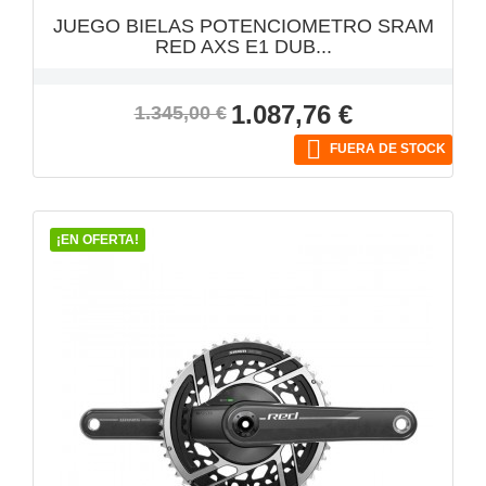
JUEGO BIELAS POTENCIOMETRO SRAM
RED AXS E1 DUB...
Precio
Precio
1.087,76 €
1.345,00 €
base

FUERA DE STOCK
¡EN OFERTA!