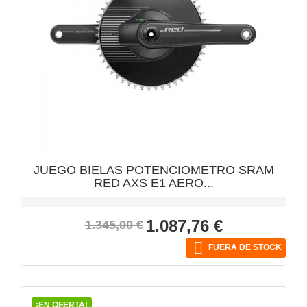
VISTA RÁPIDA

JUEGO BIELAS POTENCIOMETRO SRAM
RED AXS E1 AERO...
Precio
Precio
1.087,76 €
1.345,00 €
base

FUERA DE STOCK
¡EN OFERTA!