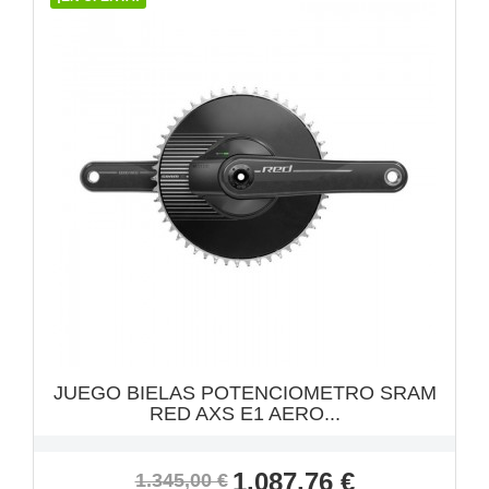
VISTA RÁPIDA

JUEGO BIELAS POTENCIOMETRO SRAM
RED AXS E1 AERO...
Precio
Precio
1.087,76 €
1.345,00 €