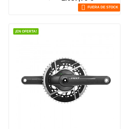
base

FUERA DE STOCK
¡EN OFERTA!
VISTA RÁPIDA
