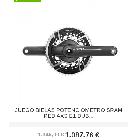
VISTA RÁPIDA

JUEGO BIELAS POTENCIOMETRO SRAM
RED AXS E1 DUB...
Precio
Precio
1.087,76 €
1.345,00 €