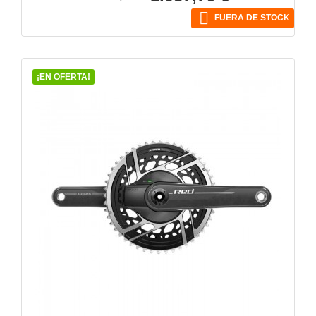
base

FUERA DE STOCK
¡EN OFERTA!
VISTA RÁPIDA
