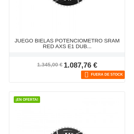
VISTA RÁPIDA

JUEGO BIELAS POTENCIOMETRO SRAM
RED AXS E1 DUB...
Precio
Precio
1.087,76 €
1.345,00 €
base

FUERA DE STOCK
¡EN OFERTA!