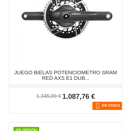
VISTA RÁPIDA

JUEGO BIELAS POTENCIOMETRO SRAM
RED AXS E1 DUB...
Precio
Precio
1.087,76 €
1.345,00 €
base

EN STOCK
¡EN OFERTA!