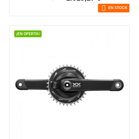
base

EN STOCK
¡EN OFERTA!