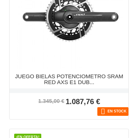
VISTA RÁPIDA

JUEGO BIELAS POTENCIOMETRO SRAM
RED AXS E1 DUB...
Precio
Precio
1.087,76 €
1.345,00 €
base

EN STOCK
¡EN OFERTA!