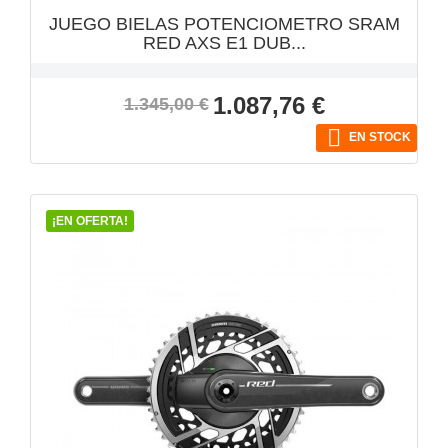
JUEGO BIELAS POTENCIOMETRO SRAM
RED AXS E1 DUB...
Precio
Precio
1.087,76 €
1.345,00 €
base

EN STOCK
¡EN OFERTA!