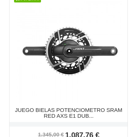
VISTA RÁPIDA

JUEGO BIELAS POTENCIOMETRO SRAM
RED AXS E1 DUB...
Precio
Precio
1.087,76 €
1.345,00 €