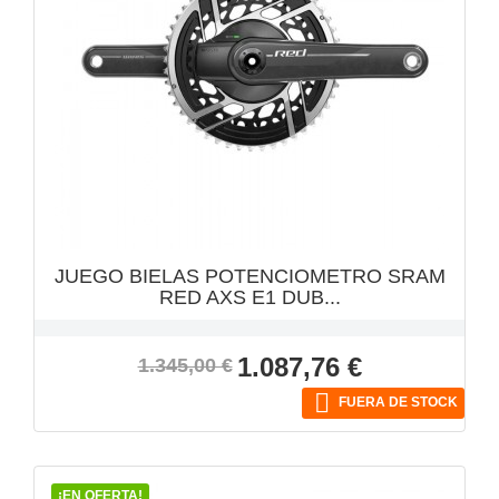
VISTA RÁPIDA

JUEGO BIELAS POTENCIOMETRO SRAM
RED AXS E1 DUB...
Precio
Precio
1.087,76 €
1.345,00 €
base

FUERA DE STOCK
¡EN OFERTA!