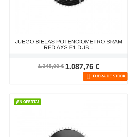
VISTA RÁPIDA

JUEGO BIELAS POTENCIOMETRO SRAM
RED AXS E1 DUB...
Precio
Precio
1.087,76 €
1.345,00 €
base

FUERA DE STOCK
¡EN OFERTA!