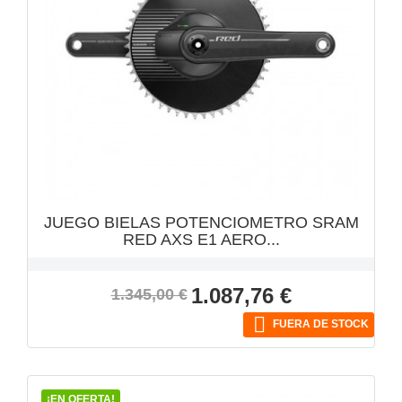
VISTA RÁPIDA

JUEGO BIELAS POTENCIOMETRO SRAM
RED AXS E1 AERO...
Precio
Precio
1.087,76 €
1.345,00 €
base

FUERA DE STOCK
¡EN OFERTA!