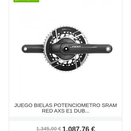
VISTA RÁPIDA

JUEGO BIELAS POTENCIOMETRO SRAM
RED AXS E1 DUB...
Precio
Precio
1.087,76 €
1.345,00 €