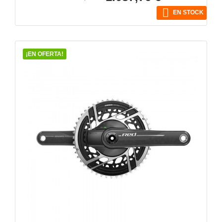
base

EN STOCK
¡EN OFERTA!
VISTA RÁPIDA
