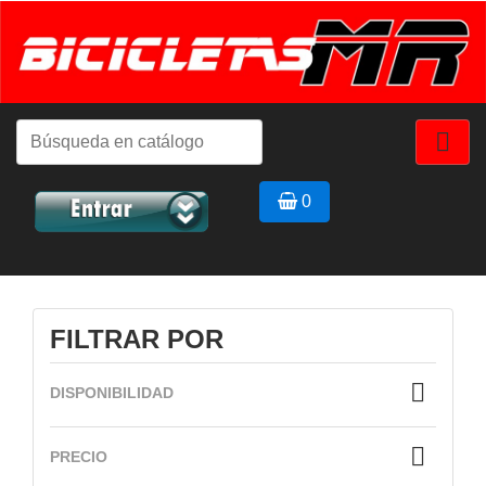

0
FILTRAR POR

DISPONIBILIDAD

PRECIO