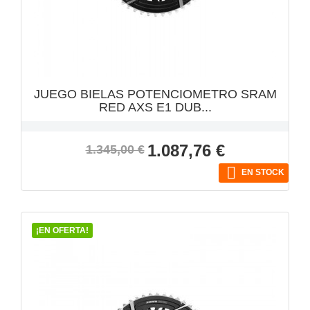
VISTA RÁPIDA

JUEGO BIELAS POTENCIOMETRO SRAM
RED AXS E1 DUB...
Precio
Precio
1.087,76 €
1.345,00 €
base

EN STOCK
¡EN OFERTA!