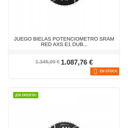
VISTA RÁPIDA

JUEGO BIELAS POTENCIOMETRO SRAM
RED AXS E1 DUB...
Precio
Precio
1.087,76 €
1.345,00 €
base

EN STOCK
¡EN OFERTA!