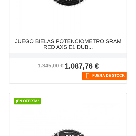
VISTA RÁPIDA

JUEGO BIELAS POTENCIOMETRO SRAM
RED AXS E1 DUB...
Precio
Precio
1.087,76 €
1.345,00 €
base

FUERA DE STOCK
¡EN OFERTA!