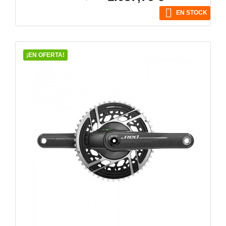
base

EN STOCK
¡EN OFERTA!
VISTA RÁPIDA
