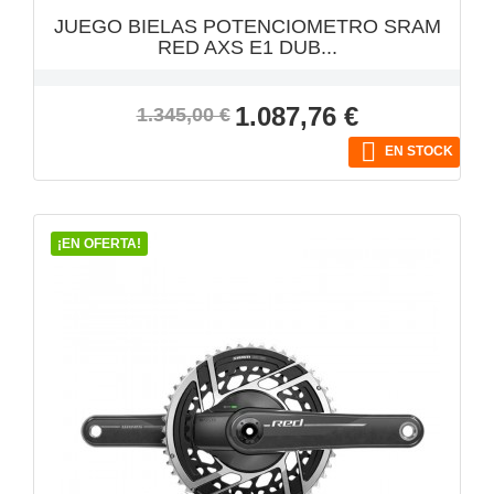
JUEGO BIELAS POTENCIOMETRO SRAM
RED AXS E1 DUB...
Precio
Precio
1.087,76 €
1.345,00 €
base

EN STOCK
¡EN OFERTA!