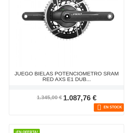
VISTA RÁPIDA

JUEGO BIELAS POTENCIOMETRO SRAM
RED AXS E1 DUB...
Precio
Precio
1.087,76 €
1.345,00 €
base

EN STOCK
¡EN OFERTA!