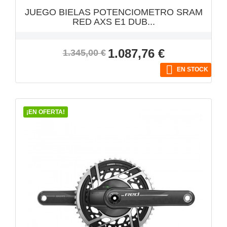
JUEGO BIELAS POTENCIOMETRO SRAM
RED AXS E1 DUB...
Precio
Precio
1.087,76 €
1.345,00 €
base

EN STOCK
¡EN OFERTA!