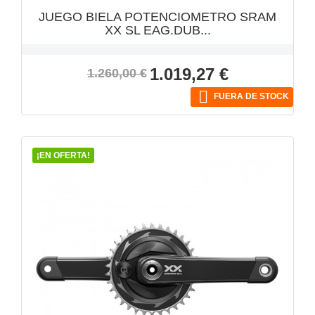
JUEGO BIELA POTENCIOMETRO SRAM
XX SL EAG.DUB...
Precio
Precio
1.019,27 €
1.260,00 €
base

FUERA DE STOCK
¡EN OFERTA!