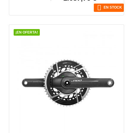
base

EN STOCK
¡EN OFERTA!
VISTA RÁPIDA
