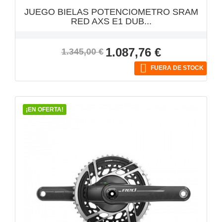
JUEGO BIELAS POTENCIOMETRO SRAM
RED AXS E1 DUB...
Precio
Precio
1.087,76 €
1.345,00 €
base

FUERA DE STOCK
¡EN OFERTA!