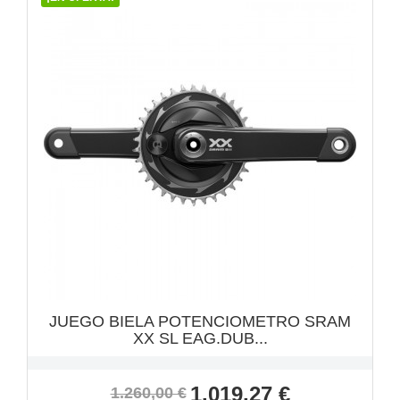
VISTA RÁPIDA

JUEGO BIELA POTENCIOMETRO SRAM
XX SL EAG.DUB...
Precio
Precio
1.019,27 €
1.260,00 €