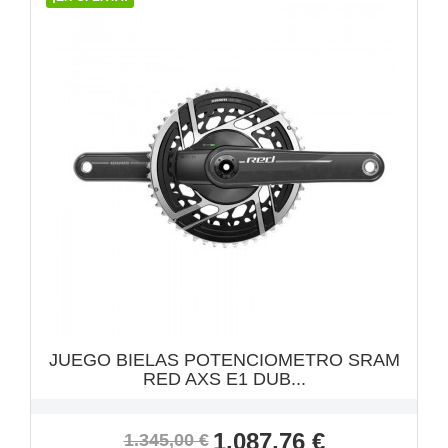
VISTA RÁPIDA

JUEGO BIELAS POTENCIOMETRO SRAM
RED AXS E1 DUB...
Precio
Precio
1.087,76 €
1.345,00 €