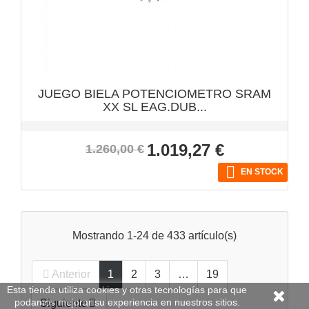
JUEGO BIELA POTENCIOMETRO SRAM
XX SL EAG.DUB...
Precio
Precio
1.019,27 €
1.260,00 €
base

EN STOCK
Mostrando 1-24 de 433 artículo(s)
Anterior
1
2
3
…
19

Esta tienda utiliza cookies y otras tecnologías para que
podamos mejorar su experiencia en nuestros sitios.
Siguiente
