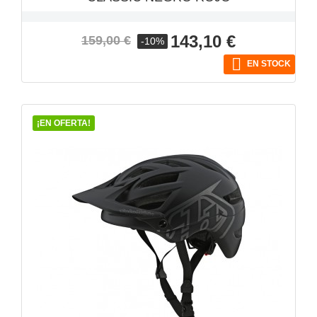
Precio
Precio
143,10 €
159,00 €
-10%
base

EN STOCK
¡EN OFERTA!
VISTA RÁPIDA
