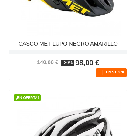
VISTA RÁPIDA

CASCO MET LUPO NEGRO AMARILLO
Precio
Precio
98,00 €
140,00 €
-30%
base

EN STOCK
¡EN OFERTA!