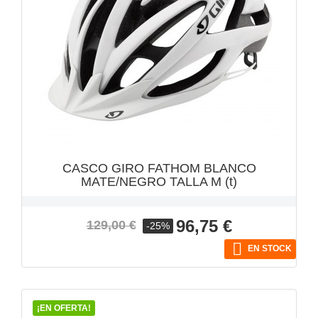
VISTA RÁPIDA

CASCO GIRO FATHOM BLANCO
MATE/NEGRO TALLA M (t)
Precio
Precio
96,75 €
129,00 €
-25%
base

EN STOCK
¡EN OFERTA!