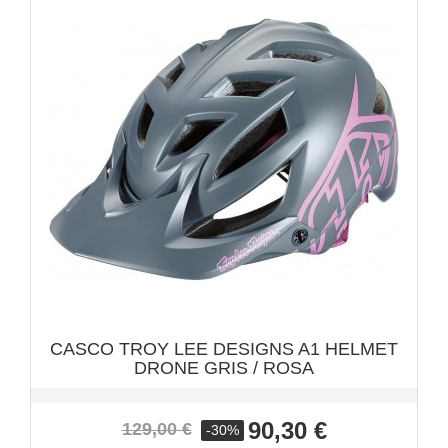
VISTA RÁPIDA

CASCO TROY LEE DESIGNS A1 HELMET
DRONE GRIS / ROSA
Precio
Precio
90,30 €
129,00 €
-30%
base