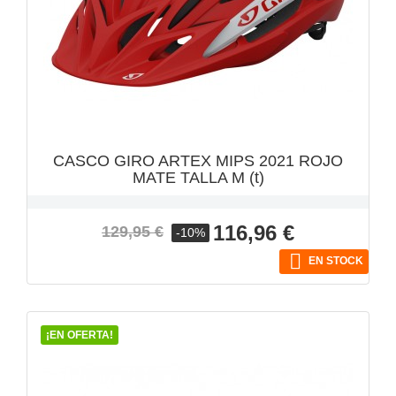
VISTA RÁPIDA

CASCO GIRO ARTEX MIPS 2021 ROJO
MATE TALLA M (t)
Precio
Precio
116,96 €
129,95 €
-10%
base

EN STOCK
¡EN OFERTA!