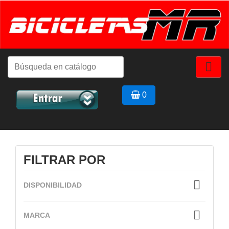
VISTA RÁPIDA


0
FILTRAR POR

DISPONIBILIDAD

MARCA