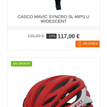
CASCO MAVIC SYNCRO SL MIPS U
IRIDESCENT
Precio
Precio
117,00 €
130,00 €
-10%
base

EN STOCK
¡EN OFERTA!