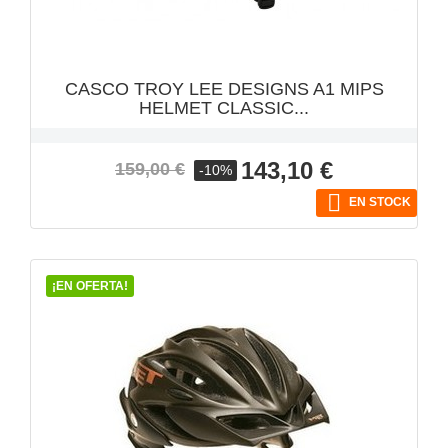
CASCO TROY LEE DESIGNS A1 MIPS
HELMET CLASSIC...
Precio
Precio
143,10 €
159,00 €
-10%
base

EN STOCK
¡EN OFERTA!