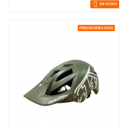

EN STOCK
PRECIO REBAJADO
VISTA RÁPIDA
