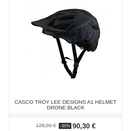
VISTA RÁPIDA

CASCO TROY LEE DESIGNS A1 HELMET
DRONE BLACK
Precio
Precio
90,30 €
129,00 €
-30%
base