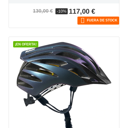
Precio
Precio
117,00 €
130,00 €
-10%
base

FUERA DE STOCK
¡EN OFERTA!
VISTA RÁPIDA
