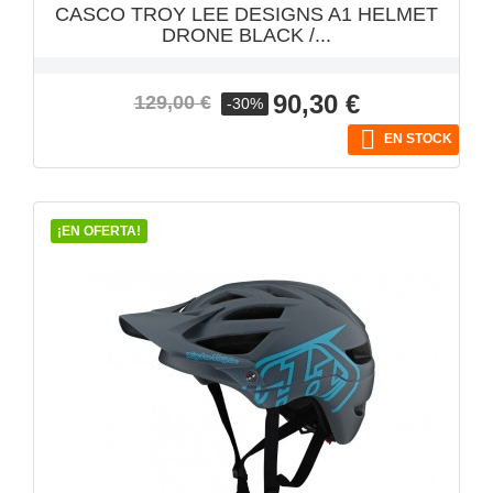
CASCO TROY LEE DESIGNS A1 HELMET
DRONE BLACK /...
Precio
Precio
90,30 €
129,00 €
-30%
base

EN STOCK
¡EN OFERTA!