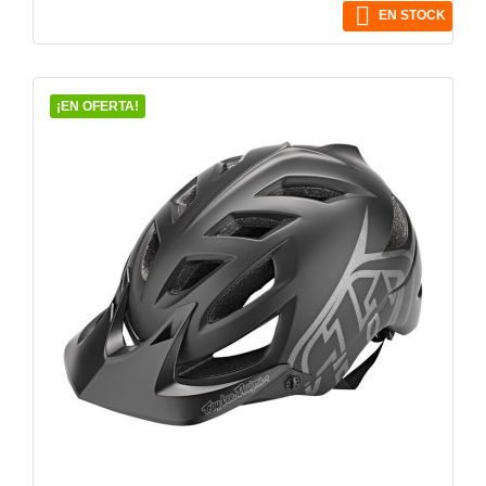

EN STOCK
¡EN OFERTA!
VISTA RÁPIDA
