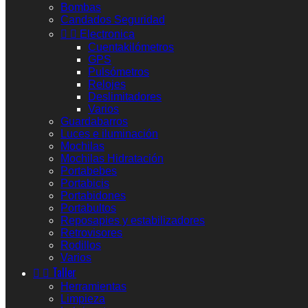
Bombas
Candados Seguridad


Electronica
Cuentakilómetros
GPS
Pulsómetros
Relojes
Deslimitadores
Varios
Guardabarros
Luces e iluminación
Mochilas
Mochilas Hidratación
Portabebes
Portabicis
Portabidones
Portabultos
Reposapies y estabilizadores
Retrovisores
Rodillos
Varios


Taller
Herramientas
Limpieza