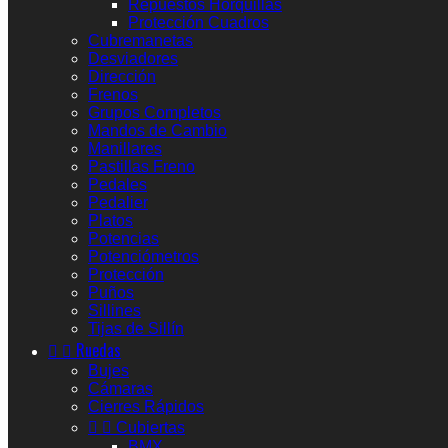
Repuestos Horquillas
Protección Cuadros
Cubremanetas
Desviadores
Dirección
Frenos
Grupos Completos
Mandos de Cambio
Manillares
Pastillas Freno
Pedales
Pedalier
Platos
Potencias
Potenciómetros
Protección
Puños
Sillines
Tijas de Sillín


Ruedas
Bujes
Cámaras
Cierres Rápidos


Cubiertas
BMX