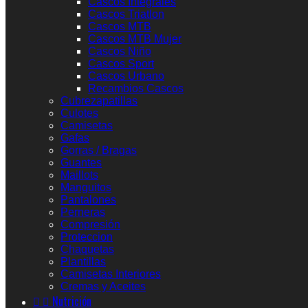
Cascos Integrales
Cascos Triatlon
Cascos MTB
Cascos MTB Mujer
Cascos Niño
Cascos Sport
Cascos Urbano
Recambios Cascos
Cubrezapatillas
Culotes
Camisetas
Gafas
Gorras / Bragas
Guantes
Maillots
Manguitos
Pantalones
Perneras
Compresión
Proteccion
Chaquetas
Plantillas
Camisetas Interiores
Cremas y Aceites


Nutrición