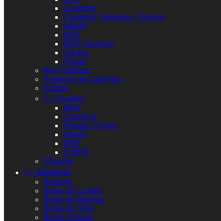
Carretera
Carretera Tubeless y Tubular
Infantil
MTB
MTB Tubeless
Urbano
Gravel
Kits Tubeless
Protector de Cubiertas
Radios


Ruedas
BMX
Carretera
Hibrida / Paseo
Infantil
MTB
E-BIKE
Válvulas


Accesorios
Bidones
Bolsa de Cuadro
Bolsa de Manillar
Bolsa de Sillin
Bolsa Trasera