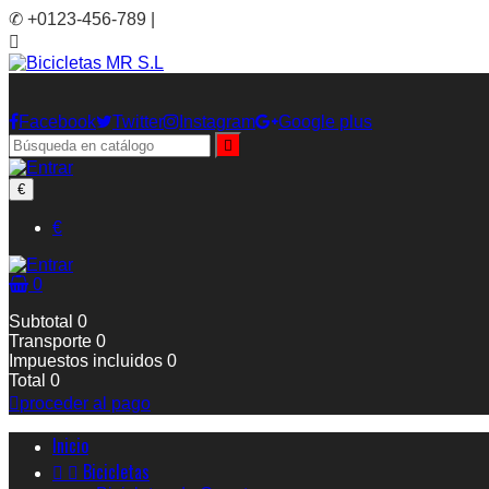
✆ +0123-456-789 |

Facebook
Twitter
Instagram
Google plus

€
€
0
Subtotal
0
Transporte
0
Impuestos incluidos
0
Total
0

proceder al pago
Inicio


Bicicletas