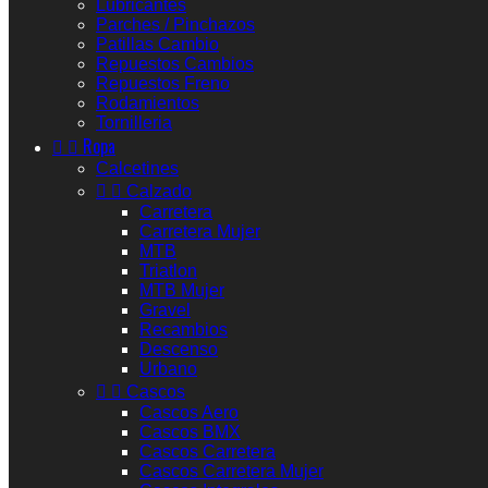
Lubricantes
Parches / Pinchazos
Patillas Cambio
Repuestos Cambios
Repuestos Freno
Rodamientos
Tornilleria


Ropa
Calcetines


Calzado
Carretera
Carretera Mujer
MTB
Triatlon
MTB Mujer
Gravel
Recambios
Descenso
Urbano


Cascos
Cascos Aero
Cascos BMX
Cascos Carretera
Cascos Carretera Mujer