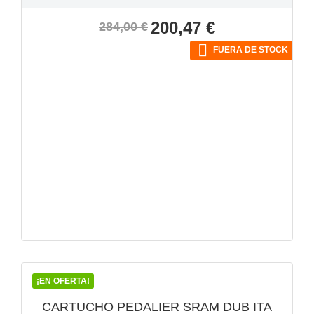
Precio
Precio
200,47 €
284,00 €
base

FUERA DE STOCK
VISTA RÁPIDA

¡EN OFERTA!
CARTUCHO PEDALIER SRAM DUB ITA