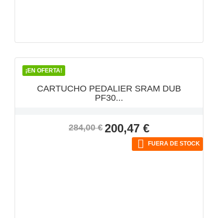
VISTA RÁPIDA

¡EN OFERTA!
CARTUCHO PEDALIER SRAM DUB
PF30...
Precio
Precio
200,47 €
284,00 €
base

FUERA DE STOCK