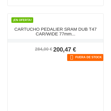
VISTA RÁPIDA

¡EN OFERTA!
CARTUCHO PEDALIER SRAM DUB T47
CAR/WIDE 77mm...
Precio
Precio
200,47 €
284,00 €
base

FUERA DE STOCK