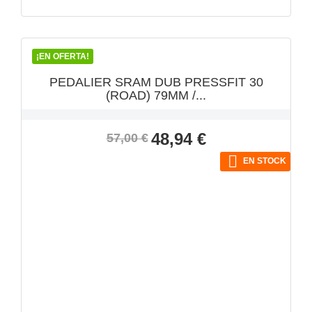
VISTA RÁPIDA

¡EN OFERTA!
PEDALIER SRAM DUB PRESSFIT 30
(ROAD) 79MM /...
Precio
Precio
48,94 €
57,00 €
base

EN STOCK