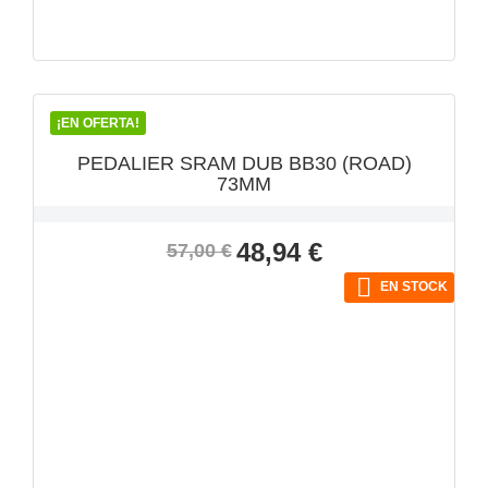
VISTA RÁPIDA

¡EN OFERTA!
PEDALIER SRAM DUB BB30 (ROAD)
73MM
Precio
Precio
48,94 €
57,00 €
base

EN STOCK