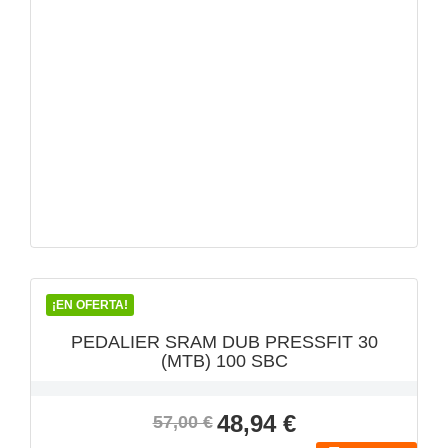
VISTA RÁPIDA

¡EN OFERTA!
PEDALIER SRAM DUB PRESSFIT 30
(MTB) 100 SBC
Precio
Precio
48,94 €
57,00 €
base