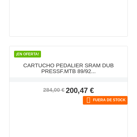
VISTA RÁPIDA

¡EN OFERTA!
CARTUCHO PEDALIER SRAM DUB
PRESSF.MTB 89/92...
Precio
Precio
200,47 €
284,00 €
base

FUERA DE STOCK