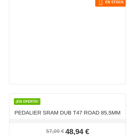

EN STOCK
VISTA RÁPIDA

¡EN OFERTA!
PEDALIER SRAM DUB T47 ROAD 85,5MM
Precio
Precio
48,94 €
57,00 €