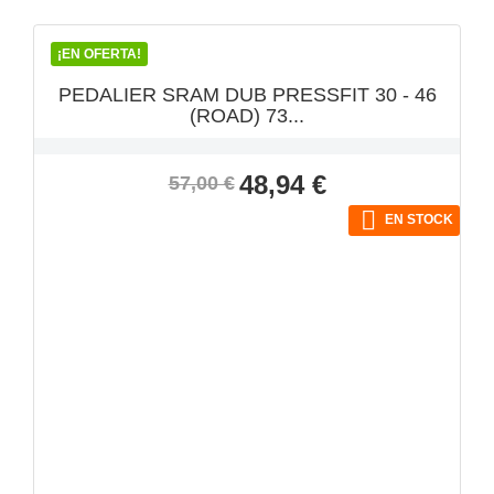
¡EN OFERTA!
PEDALIER SRAM DUB PRESSFIT 30 - 46
(ROAD) 73...
Precio
Precio
48,94 €
57,00 €
base

EN STOCK