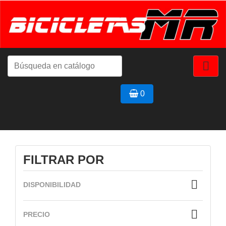

0
FILTRAR POR

DISPONIBILIDAD

PRECIO