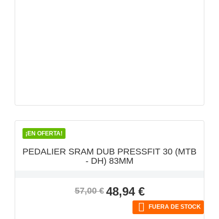
VISTA RÁPIDA

¡EN OFERTA!
PEDALIER SRAM DUB PRESSFIT 30 (MTB
- DH) 83MM
Precio
Precio
48,94 €
57,00 €
base

FUERA DE STOCK