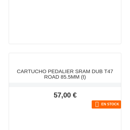
VISTA RÁPIDA

CARTUCHO PEDALIER SRAM DUB T47
ROAD 85.5MM (t)
Precio
57,00 €

EN STOCK