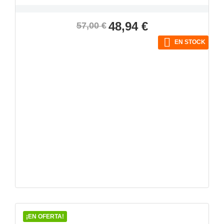
Precio
Precio
48,94 €
57,00 €
base

EN STOCK
VISTA RÁPIDA

¡EN OFERTA!