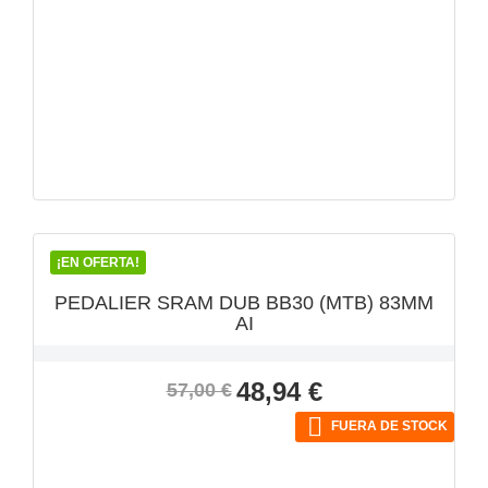
VISTA RÁPIDA

¡EN OFERTA!
PEDALIER SRAM DUB BB30 (MTB) 83MM
AI
Precio
Precio
48,94 €
57,00 €
base

FUERA DE STOCK