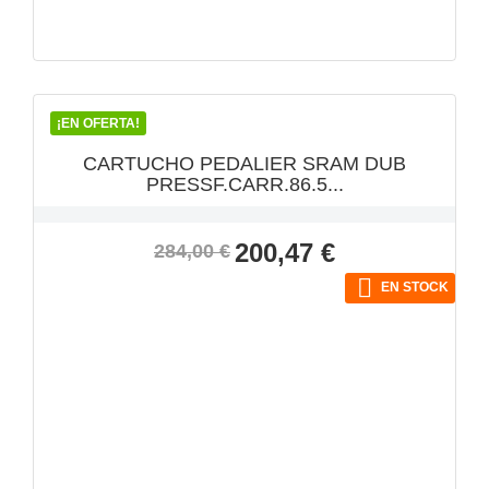
VISTA RÁPIDA

¡EN OFERTA!
CARTUCHO PEDALIER SRAM DUB
PRESSF.CARR.86.5...
Precio
Precio
200,47 €
284,00 €
base

EN STOCK