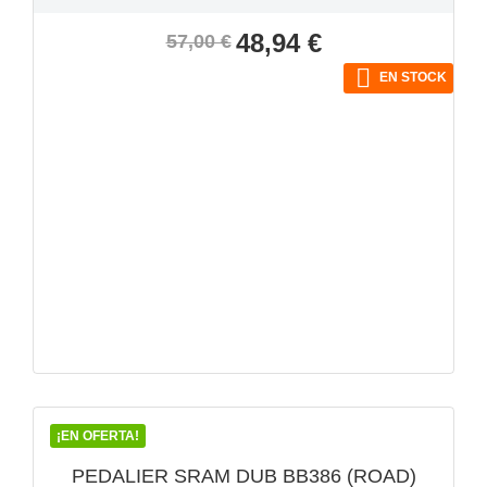
Precio
Precio
48,94 €
57,00 €
base

EN STOCK
VISTA RÁPIDA

¡EN OFERTA!
PEDALIER SRAM DUB BB386 (ROAD)