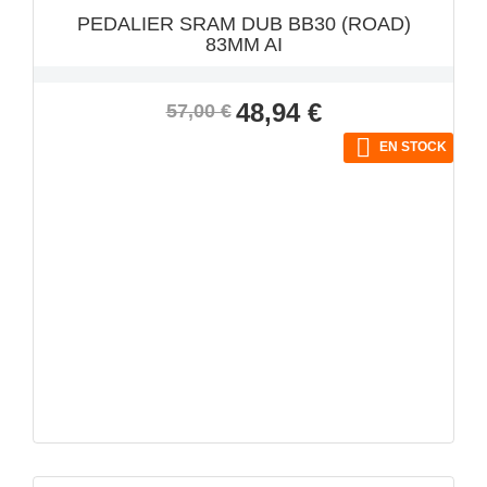
PEDALIER SRAM DUB BB30 (ROAD)
83MM AI
Precio
Precio
48,94 €
57,00 €
base

EN STOCK
VISTA RÁPIDA
