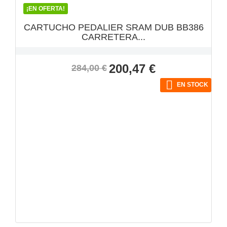
¡EN OFERTA!
CARTUCHO PEDALIER SRAM DUB BB386
CARRETERA...
Precio
Precio
200,47 €
284,00 €
base

EN STOCK
VISTA RÁPIDA
