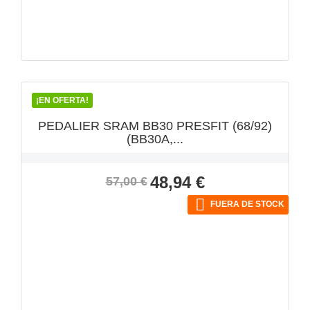
VISTA RÁPIDA

¡EN OFERTA!
PEDALIER SRAM BB30 PRESFIT (68/92)
(BB30A,...
Precio
Precio
48,94 €
57,00 €
base

FUERA DE STOCK