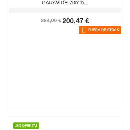
CAR/WIDE 70mm...
Precio
Precio
200,47 €
284,00 €
base

FUERA DE STOCK
VISTA RÁPIDA

¡EN OFERTA!