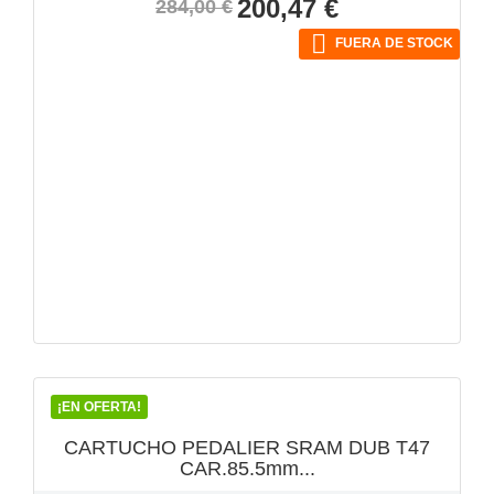
Precio
Precio
200,47 €
284,00 €
base

FUERA DE STOCK
VISTA RÁPIDA

¡EN OFERTA!
CARTUCHO PEDALIER SRAM DUB T47
CAR.85.5mm...