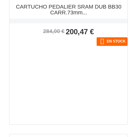
CARTUCHO PEDALIER SRAM DUB BB30
CARR.73mm...
Precio
Precio
200,47 €
284,00 €
base

EN STOCK
VISTA RÁPIDA
