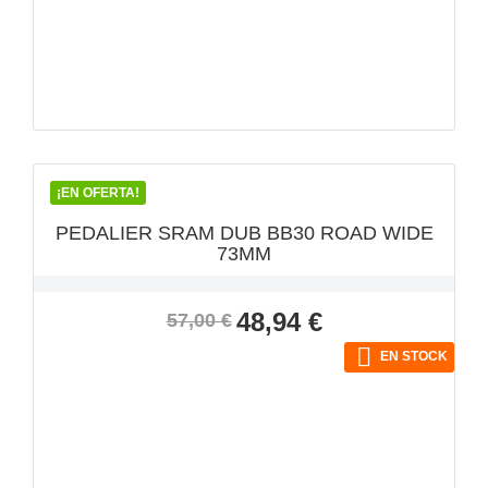
VISTA RÁPIDA

¡EN OFERTA!
PEDALIER SRAM DUB BB30 ROAD WIDE
73MM
Precio
Precio
48,94 €
57,00 €
base

EN STOCK