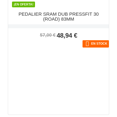
¡EN OFERTA!
PEDALIER SRAM DUB PRESSFIT 30
(ROAD) 83MM
Precio
Precio
48,94 €
57,00 €
base

EN STOCK
VISTA RÁPIDA
