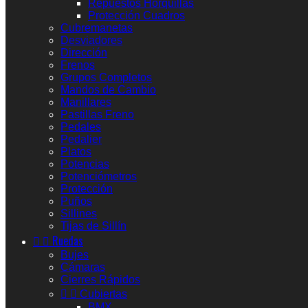
Repuestos Horquillas
Protección Cuadros
Cubremanetas
Desviadores
Dirección
Frenos
Grupos Completos
Mandos de Cambio
Manillares
Pastillas Freno
Pedales
Pedalier
Platos
Potencias
Potenciómetros
Protección
Puños
Sillines
Tijas de Sillín


Ruedas
Bujes
Cámaras
Cierres Rápidos


Cubiertas
BMX