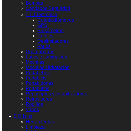
Bombas
Candados Seguridad


Electronica
Cuentakilómetros
GPS
Pulsómetros
Relojes
Deslimitadores
Varios
Guardabarros
Luces e iluminación
Mochilas
Mochilas Hidratación
Portabebes
Portabicis
Portabidones
Portabultos
Reposapies y estabilizadores
Retrovisores
Rodillos
Varios


Taller
Herramientas
Limpieza