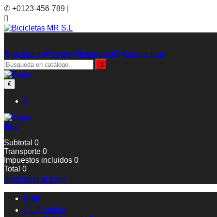
✆ +0123-456-789 |

Facebook
Twitter
Instagram
Google plus

€
€
0
Subtotal
0
Transporte
0
Impuestos incluidos
0
Total
0

proceder al pago
Inicio


Bicicletas