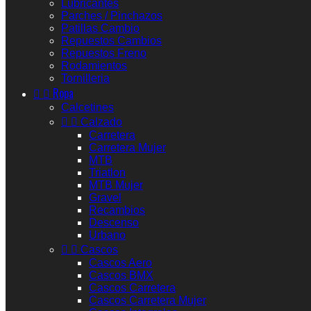
Lubricantes
Parches / Pinchazos
Patillas Cambio
Repuestos Cambios
Repuestos Freno
Rodamientos
Tornilleria


Ropa
Calcetines


Calzado
Carretera
Carretera Mujer
MTB
Triatlon
MTB Mujer
Gravel
Recambios
Descenso
Urbano


Cascos
Cascos Aero
Cascos BMX
Cascos Carretera
Cascos Carretera Mujer