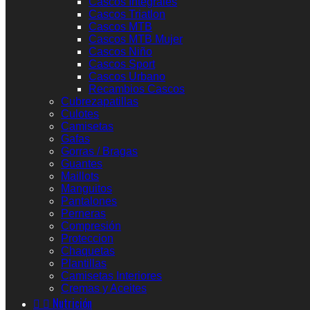
Cascos Integrales
Cascos Triatlon
Cascos MTB
Cascos MTB Mujer
Cascos Niño
Cascos Sport
Cascos Urbano
Recambios Cascos
Cubrezapatillas
Culotes
Camisetas
Gafas
Gorras / Bragas
Guantes
Maillots
Manguitos
Pantalones
Perneras
Compresión
Proteccion
Chaquetas
Plantillas
Camisetas Interiores
Cremas y Aceites


Nutrición