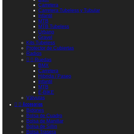
Carretera
Carretera Tubeless y Tubular
Infantil
MTB
MTB Tubeless
Urbano
Gravel
Kits Tubeless
Protector de Cubiertas
Radios


Ruedas
BMX
Carretera
Hibrida / Paseo
Infantil
MTB
E-BIKE
Válvulas


Accesorios
Bidones
Bolsa de Cuadro
Bolsa de Manillar
Bolsa de Sillin
Bolsa Trasera