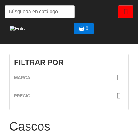

0
FILTRAR POR

MARCA

PRECIO
Cascos