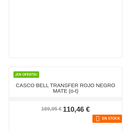
VISTA RÁPIDA

¡EN OFERTA!
CASCO BELL TRANSFER ROJO NEGRO
MATE (o-t)
Precio
Precio
110,46 €
169,95 €
base

EN STOCK