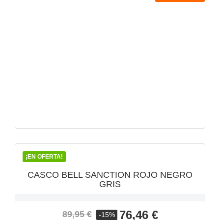
VISTA RÁPIDA

¡EN OFERTA!
CASCO BELL SANCTION ROJO NEGRO
GRIS
Precio
Precio
76,46 €
89,95 €
-15%