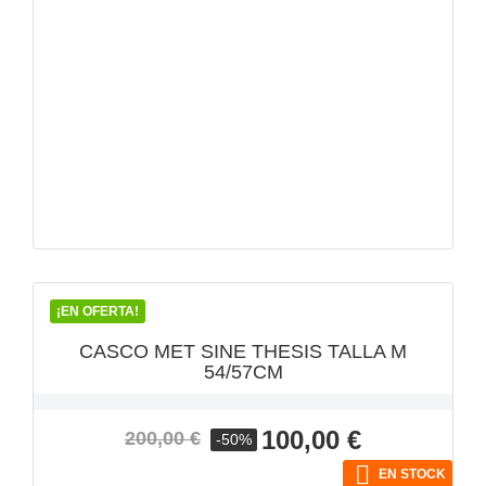
VISTA RÁPIDA

¡EN OFERTA!
CASCO MET SINE THESIS TALLA M
54/57CM
Precio
Precio
100,00 €
200,00 €
-50%
base

EN STOCK