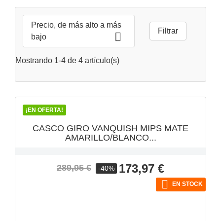
Precio, de más alto a más
Filtrar

bajo
Mostrando 1-4 de 4 artículo(s)
VISTA RÁPIDA

¡EN OFERTA!
CASCO GIRO VANQUISH MIPS MATE
AMARILLO/BLANCO...
Precio
Precio
173,97 €
289,95 €
-40%
base

EN STOCK